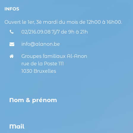
INFOS
Ouvert le 1er, 3è mardi du mois de 12h00 à 16h00.
02/216.09.08 7j/7 de 9h à 21h
info@alanon.be
Groupes familiaux Al-Anon
rue de la Poste 111
1030 Bruxelles
Votre nom (obligatoire)
Veuillez laisser ce champ vide.
Votre adresse de messagerie (obligatoire)