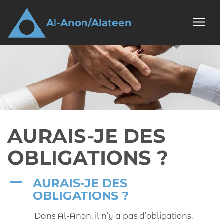
Aller au contenu
Al-Anon/Alateen
AL-ANON/ALATEEN
AURAIS-JE DES
OBLIGATIONS ?
A
AURAIS-JE DES
OBLIGATIONS ?
Dans Al-Anon, il n’y a pas d’obligations.